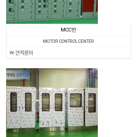
MCC반
MOTOR CONTROL CENTER
￦ 견적문의