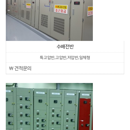
수배전반
특고압반,고압반,저압반,일체형
￦ 견적문의