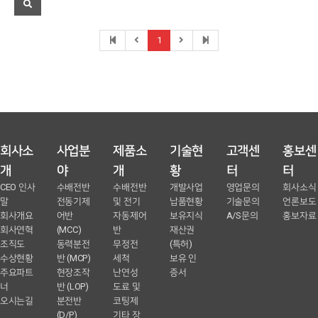
1
회사소
사업분
제품소
기술현
고객센
홍보센
개
야
개
황
터
터
CEO 인사
수배전반
수배전반
개발사업
영업문의
회사소식
말
전동기제
및 전기
납품현황
기술문의
언론보도
회사개요
어반
자동제어
보유지식
A/S문의
홍보자료
회사연혁
(MCC)
반
재산권
조직도
동력분전
무정전
(특허)
수상현황
반 (MCP)
세척
보유 인
주요파트
현장조작
난연성
증서
너
반 (LOP)
도료 및
오시는길
분전반
코팅제
(D/P)
기타 장