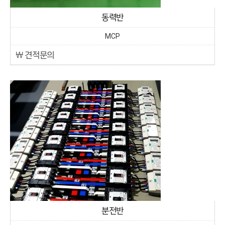
동력반
MCP
￦ 견적문의
분전반