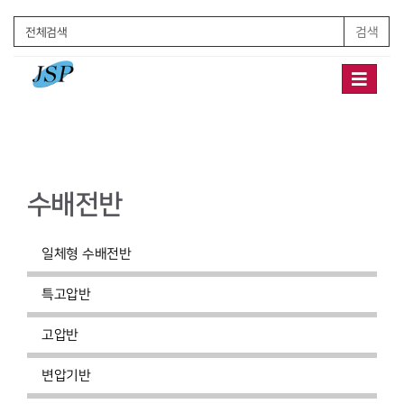
검색
Toggle
navigation
수배전반
일체형 수배전반
특고압반
고압반
변압기반