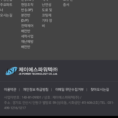
주요파트
현장조작
난연성
증서
너
반 (LOP)
도료 및
오시는길
분전반
코팅제
(D/P)
기타 장
전력제어
비
배전반
세척사업
재난예방
배전반
이용약관
|
개인정보 취급방침
|
이메일 무단수집거부
|
찾아오시는길
사업자번호 : 143-81-09501 / 상호 : 제이에스파워텍(주) /
주소 : 경기도 안산시 단원구 별망로 59 (성곡동, 시화공단 4마 606-2호) TEL : 031-
499-1216/1217