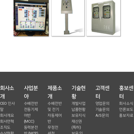
회사소
사업분
제품소
기술현
고객센
홍보센
개
야
개
황
터
터
CEO 인사
수배전반
수배전반
개발사업
영업문의
회사소식
말
전동기제
및 전기
납품현황
기술문의
언론보도
회사개요
어반
자동제어
보유지식
A/S문의
홍보자료
회사연혁
(MCC)
반
재산권
조직도
동력분전
무정전
(특허)
수상현황
반 (MCP)
세척
보유 인