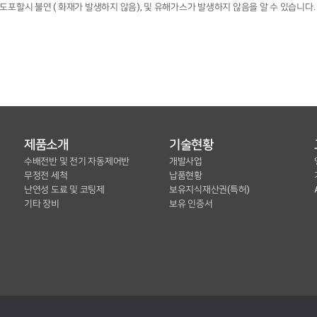
도포할시 불연 ( 화재가 발생하지 않음), 및 유해가스가 발생하지 않음을 알 수 있습니다.
제품소개
기술현황
수배전반 및 전기 자동제어반
개발사업
무정전 세척
납품현황
난연성 도료 및 코팅제
보유지식재산권(특허)
기타 장비
보유 인증서