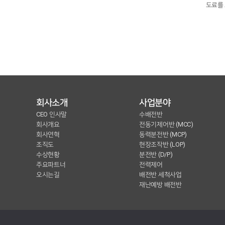
도료를 
회사소개
사업분야
CEO 인사말
수배전반
회사개요
전동기제어반 (MCC)
회사연혁
동력분전반 (MCP)
조직도
현장조작반 (LOP)
수상현황
분전반 (D/P)
주요파트너
전력제어
오시는길
배전반 세척사업
재난예방 배전반