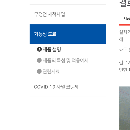
결
무정전 세척사업
제품
설치가
기능성 도료
해
제품 설명
쇼트 
제품의 특성 및 적용예시
결로예
인한
관련자료
COVID-19 사멸 코팅제