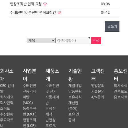
현장조작반 견적 요청
08-06
수배전반 및 분전반 견적요청건
04-12
글쓰기
회사소
사업분
제품소
기술현
고객센
홍보센
개
야
개
황
터
터
CEO 인사
수배전반
수배전반
개발사업
영업문의
회사소식
말
전동기제
및 전기
납품현황
기술문의
언론보도
회사개요
어반
자동제어
보유지식
A/S문의
홍보자료
회사연혁
(MCC)
반
재산권
조직도
동력분전
무정전
(특허)
수상현황
반 (MCP)
세척
보유 인
주요파트
현장조작
난연성
증서
너
반 (LOP)
도료 및