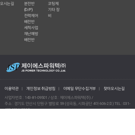
오시는길
분전반
코팅제
(D/P)
기타 장
전력제어
비
배전반
세척사업
재난예방
배전반
이용약관
|
개인정보 취급방침
|
이메일 무단수집거부
|
찾아오시는길
사업자번호 : 143-81-09501 / 상호 : 제이에스파워텍(주) /
주소 : 경기도 안산시 단원구 별망로 59 (성곡동, 시화공단 4마 606-2호) TEL : 031-
499-1216/1217
Copyright © 2015 제이에스파워텍(주). All Rights Reserved.