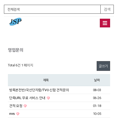
검색
Toggle
navigation
영업문의
Total 6건
1 페이지
글쓰기
제목
날짜
방폭본전반/국선단자함/TV수신함 견적문의
08-03
단축URL 무료 서비스 안내
06-26
견적 요청
01-18
mrs
10-05