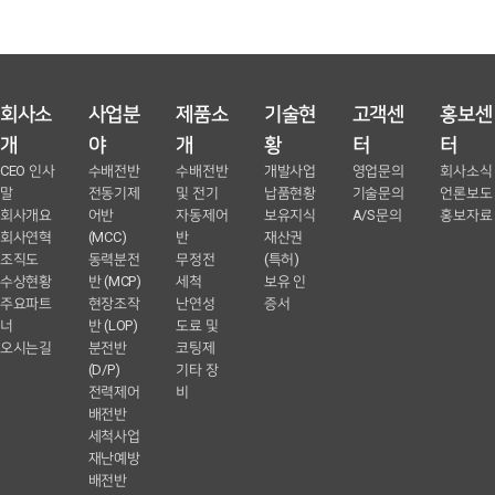
회사소
사업분
제품소
기술현
고객센
홍보센
개
야
개
황
터
터
CEO 인사
수배전반
수배전반
개발사업
영업문의
회사소식
말
전동기제
및 전기
납품현황
기술문의
언론보도
회사개요
어반
자동제어
보유지식
A/S문의
홍보자료
회사연혁
(MCC)
반
재산권
조직도
동력분전
무정전
(특허)
수상현황
반 (MCP)
세척
보유 인
주요파트
현장조작
난연성
증서
너
반 (LOP)
도료 및
오시는길
분전반
코팅제
(D/P)
기타 장
전력제어
비
배전반
세척사업
재난예방
배전반