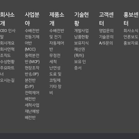
회사소
사업분
제품소
기술현
고객센
홍보센
개
야
개
황
터
터
CEO 인사
수배전반
수배전반
개발사업
영업문의
회사소식
말
전동기제
및 전기
납품현황
기술문의
언론보도
회사개요
어반
자동제어
보유지식
A/S문의
홍보자료
회사연혁
(MCC)
반
재산권
조직도
동력분전
무정전
(특허)
수상현황
반 (MCP)
세척
보유 인
주요파트
현장조작
난연성
증서
너
반 (LOP)
도료 및
오시는길
분전반
코팅제
(D/P)
기타 장
전력제어
비
배전반
세척사업
재난예방
배전반